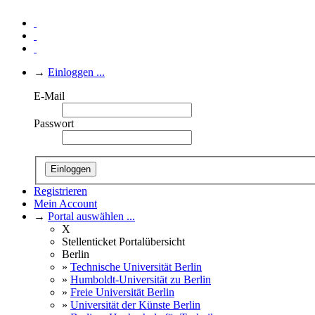
→
Einloggen ...
E-Mail
Passwort
Einloggen
Registrieren
Mein Account
→
Portal auswählen ...
X
Stellenticket Portalübersicht
Berlin
»
Technische Universität Berlin
»
Humboldt-Universität zu Berlin
»
Freie Universität Berlin
»
Universität der Künste Berlin