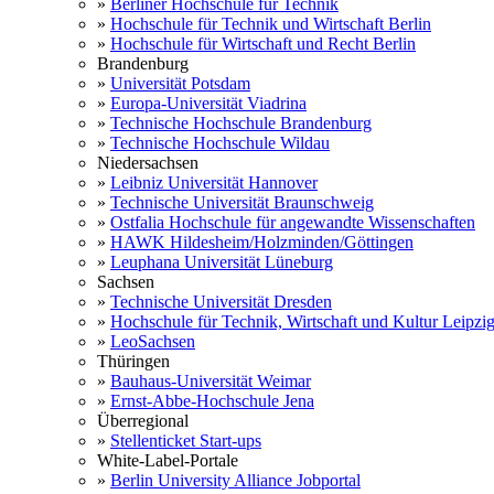
»
Berliner Hochschule für Technik
»
Hochschule für Technik und Wirtschaft Berlin
»
Hochschule für Wirtschaft und Recht Berlin
Brandenburg
»
Universität Potsdam
»
Europa-Universität Viadrina
»
Technische Hochschule Brandenburg
»
Technische Hochschule Wildau
Niedersachsen
»
Leibniz Universität Hannover
»
Technische Universität Braunschweig
»
Ostfalia Hochschule für angewandte Wissenschaften
»
HAWK Hildesheim/Holzminden/Göttingen
»
Leuphana Universität Lüneburg
Sachsen
»
Technische Universität Dresden
»
Hochschule für Technik, Wirtschaft und Kultur Leipzi
»
LeoSachsen
Thüringen
»
Bauhaus-Universität Weimar
»
Ernst-Abbe-Hochschule Jena
Überregional
»
Stellenticket Start-ups
White-Label-Portale
»
Berlin University Alliance Jobportal