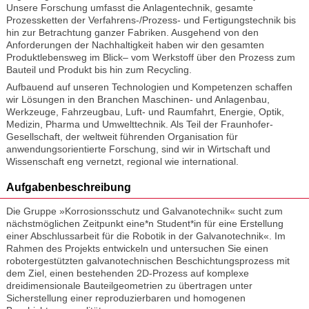
Unsere Forschung umfasst die Anlagentechnik, gesamte
Prozessketten der Verfahrens-/Prozess- und Fertigungstechnik bis
hin zur Betrachtung ganzer Fabriken. Ausgehend von den
Anforderungen der Nachhaltigkeit haben wir den gesamten
Produktlebensweg im Blick– vom Werkstoff über den Prozess zum
Bauteil und Produkt bis hin zum Recycling.
Aufbauend auf unseren Technologien und Kompetenzen schaffen
wir Lösungen in den Branchen Maschinen- und Anlagenbau,
Werkzeuge, Fahrzeugbau, Luft- und Raumfahrt, Energie, Optik,
Medizin, Pharma und Umwelttechnik. Als Teil der Fraunhofer-
Gesellschaft, der weltweit führenden Organisation für
anwendungsorientierte Forschung, sind wir in Wirtschaft und
Wissenschaft eng vernetzt, regional wie international.
Aufgabenbeschreibung
Die Gruppe »Korrosionsschutz und Galvanotechnik« sucht zum
nächstmöglichen Zeitpunkt eine*n Student*in für eine Erstellung
einer Abschlussarbeit für die Robotik in der Galvanotechnik«. Im
Rahmen des Projekts entwickeln und untersuchen Sie einen
robotergestützten galvanotechnischen Beschichtungsprozess mit
dem Ziel, einen bestehenden 2D-Prozess auf komplexe
dreidimensionale Bauteilgeometrien zu übertragen unter
Sicherstellung einer reproduzierbaren und homogenen