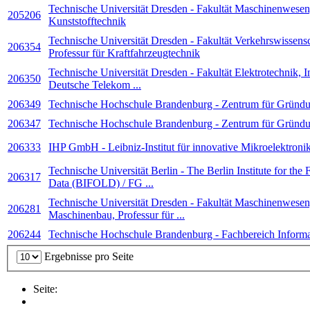
Technische Universität Dresden - Fakultät Maschinenwesen, 
205206
Kunststofftechnik
Technische Universität Dresden - Fakultät Verkehrswissensc
206354
Professur für Kraftfahrzeugtechnik
Technische Universität Dresden - Fakultät Elektrotechnik, In
206350
Deutsche Telekom ...
206349
Tech­ni­sche Hoch­schule Bran­den­burg - Zentrum für Gründ
206347
Tech­ni­sche Hoch­schule Bran­den­burg - Zentrum für Gründ
206333
IHP GmbH - Leib­niz-Insti­tut für inno­va­tive Mikro­elek­tro­ni
Technische Universität Berlin - The Berlin Institute for the
206317
Data (BIFOLD) / FG ...
Technische Universität Dresden - Fakultät Maschinenwesen,
206281
Maschinenbau, Professur für ...
206244
Tech­ni­sche Hoch­schule Bran­den­burg - Fachbereich Infor
Ergebnisse pro Seite
Seite: