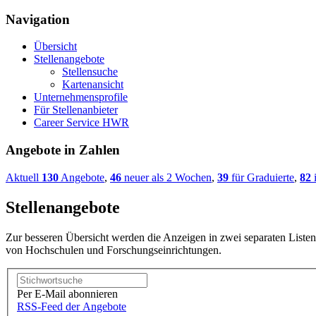
Navigation
Übersicht
Stellenangebote
Stellensuche
Kartenansicht
Unternehmensprofile
Für Stellenanbieter
Career Service HWR
Angebote in Zahlen
Aktuell
130
Angebote
,
46
neuer als 2 Wochen
,
39
für Graduierte
,
82
i
Stellenangebote
Zur besseren Übersicht werden die Anzeigen in zwei separaten Listen
von Hochschulen und Forschungseinrichtungen.
Per E-Mail abonnieren
RSS-Feed der Angebote