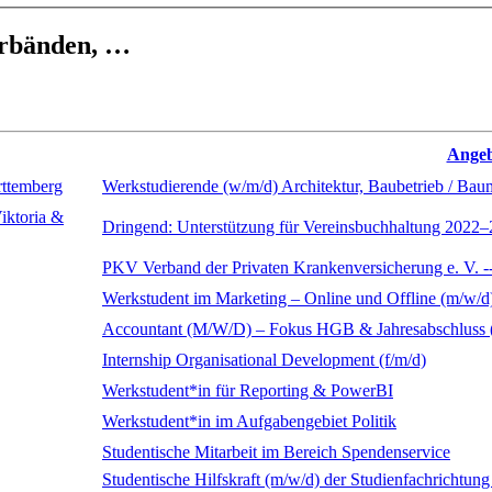
erbänden, …
Angebo
rttemberg
Werkstudierende (w/m/d) Architektur, Baubetrieb / Ba
iktoria &
Dringend: Unterstützung für Vereinsbuchhaltung 2022–
PKV Verband der Privaten Krankenversicherung e. V. -
Werkstudent im Marketing – Online und Offline (m/w/d
Accountant (M/W/D) – Fokus HGB & Jahresabschluss 
Internship Organisational Development (f/m/d)
Werkstudent*in für Reporting & PowerBI
Werkstudent*in im Aufgabengebiet Politik
Studentische Mitarbeit im Bereich Spendenservice
Studentische Hilfskraft (m/w/d) der Studienfachrichtun