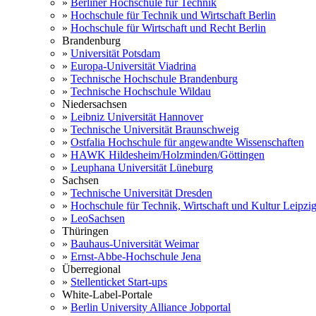
»
Berliner Hochschule für Technik
»
Hochschule für Technik und Wirtschaft Berlin
»
Hochschule für Wirtschaft und Recht Berlin
Brandenburg
»
Universität Potsdam
»
Europa-Universität Viadrina
»
Technische Hochschule Brandenburg
»
Technische Hochschule Wildau
Niedersachsen
»
Leibniz Universität Hannover
»
Technische Universität Braunschweig
»
Ostfalia Hochschule für angewandte Wissenschaften
»
HAWK Hildesheim/Holzminden/Göttingen
»
Leuphana Universität Lüneburg
Sachsen
»
Technische Universität Dresden
»
Hochschule für Technik, Wirtschaft und Kultur Leipzi
»
LeoSachsen
Thüringen
»
Bauhaus-Universität Weimar
»
Ernst-Abbe-Hochschule Jena
Überregional
»
Stellenticket Start-ups
White-Label-Portale
»
Berlin University Alliance Jobportal