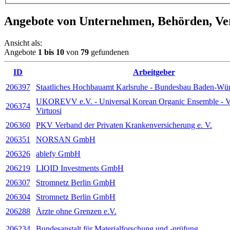
Angebote von Unternehmen, Behörden, V
Ansicht als:
Angebote
1
bis
10
von
79
gefundenen
ID
Arbeitgeber
206397
Staatliches Hochbauamt Karlsruhe - Bundesbau Baden-Wü
UKOREVV e.V. - Universal Korean Organic Ensemble - V
206374
Virtuosi
206360
PKV Verband der Privaten Krankenversicherung e. V.
206351
NORSAN GmbH
206326
ablefy GmbH
206219
LIQID Investments GmbH
206307
Stromnetz Berlin GmbH
206304
Stromnetz Berlin GmbH
206288
Ärzte ohne Gren­zen e.V.
206234
Bundesanstalt für Materialforschung und -prüfung