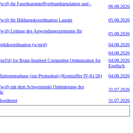
m/w/d) für Faserkunststoffverbundsimulation und -
06.08.2026
m/w/d) für Bildungskoordination Lausitz
05.08.2026
(m/w/d) Leitung des Anwendungszentrums für
05.08.2026
jektkoordination (w/m/d)
04.08.2026
04.08.2026
(m/f/d) for Brain-Inspired Computing Optimization for
04.08.2026
Englisch
ifizierungsphase (zur Promotion) (Kennziffer IV-81/26)
04.08.2026
(m/w/d) mit dem Schwerpunkt Optimierung des
31.07.2026
le
bordienst
31.07.2026