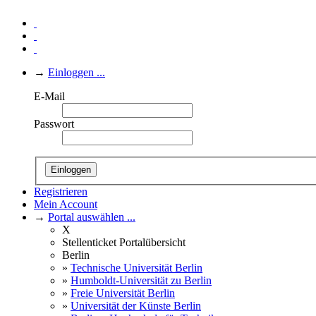
→
Einloggen ...
E-Mail
Passwort
Einloggen
Registrieren
Mein Account
→
Portal auswählen ...
X
Stellenticket Portalübersicht
Berlin
»
Technische Universität Berlin
»
Humboldt-Universität zu Berlin
»
Freie Universität Berlin
»
Universität der Künste Berlin