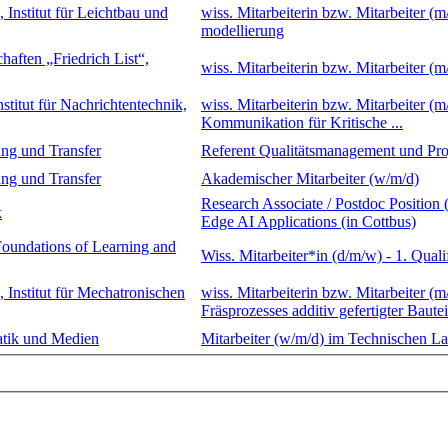
Institut für Leichtbau und
wiss. Mitarbeiterin bzw. Mitarbeiter (
modellierung
haften „Friedrich List“,
wiss. Mitarbeiterin bzw. Mitarbeiter (
stitut für Nachrichtentechnik,
wiss. Mitarbeiterin bzw. Mitarbeiter 
Kommunikation für Kritische ...
ung und Transfer
Referent Qualitätsmanagement und Pro
ung und Transfer
Akademischer Mitarbeiter (w/m/d)
Research Associate / Postdoc Position 
k
Edge AI Applications (in Cottbus)
 Foundations of Learning and
Wiss. Mitarbeiter*in (d/m/w) - 1. Qual
 Institut für Mechatronischen
wiss. Mitarbeiterin bzw. Mitarbeiter 
Fräsprozesses additiv gefertigter Bautei
matik und Medien
Mitarbeiter (w/m/d) im Technischen La