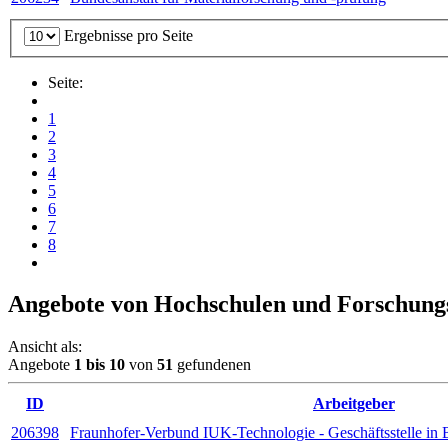
Ergebnisse pro Seite
Seite:
1
2
3
4
5
6
7
8
Angebote von Hochschulen und Forschung
Ansicht als:
Angebote
1
bis
10
von
51
gefundenen
ID
Arbeitgeber
206398
Fraunhofer-Verbund IUK-Technologie - Geschäftsstelle in B