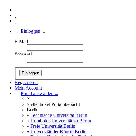
→
Einloggen ...
E-Mail
Passwort
Einloggen
Registrieren
Mein Account
→
Portal auswählen ...
X
Stellenticket Portalübersicht
Berlin
»
Technische Universität Berlin
»
Humboldt-Universität zu Berlin
»
Freie Universität Berlin
»
Universität der Künste Berlin