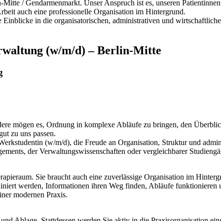
in-Mitte / Gendarmenmarkt. Unser Anspruch ist es, unseren Patientinn
rbeit auch eine professionelle Organisation im Hintergrund.
Einblicke in die organisatorischen, administrativen und wirtschaftli
altung (w/m/d) – Berlin-Mitte
g
 mögen es, Ordnung in komplexe Abläufe zu bringen, den Überblick z
gut zu uns passen.
e Werkstudentin (w/m/d), die Freude an Organisation, Struktur und adm
gements, der Verwaltungswissenschaften oder vergleichbarer Studiengä
rapieraum. Sie braucht auch eine zuverlässige Organisation im Hinterg
iniert werden, Informationen ihren Weg finden, Abläufe funktionieren un
einer modernen Praxis.
 und Ablage. Stattdessen werden Sie aktiv in die Praxisorganisation e