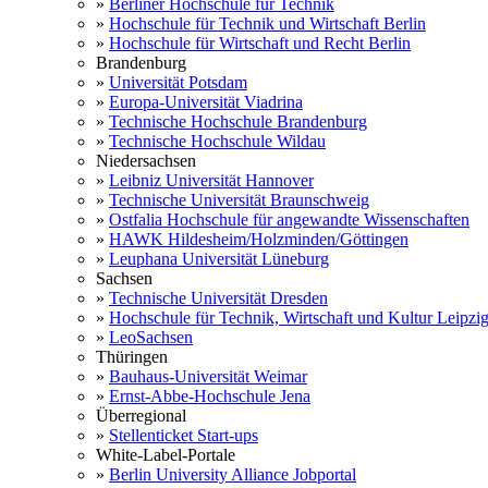
»
Berliner Hochschule für Technik
»
Hochschule für Technik und Wirtschaft Berlin
»
Hochschule für Wirtschaft und Recht Berlin
Brandenburg
»
Universität Potsdam
»
Europa-Universität Viadrina
»
Technische Hochschule Brandenburg
»
Technische Hochschule Wildau
Niedersachsen
»
Leibniz Universität Hannover
»
Technische Universität Braunschweig
»
Ostfalia Hochschule für angewandte Wissenschaften
»
HAWK Hildesheim/Holzminden/Göttingen
»
Leuphana Universität Lüneburg
Sachsen
»
Technische Universität Dresden
»
Hochschule für Technik, Wirtschaft und Kultur Leipzi
»
LeoSachsen
Thüringen
»
Bauhaus-Universität Weimar
»
Ernst-Abbe-Hochschule Jena
Überregional
»
Stellenticket Start-ups
White-Label-Portale
»
Berlin University Alliance Jobportal